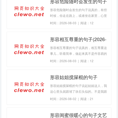
形容危险随时会发生的句子
脚边，一旦天色暗下来，它就长得比你本
人还高大。我琢磨着，要写心魔，得承认
(2026-08-03句子)
形容危险随时会发生的句子说真的，有些
它的存在。很多人觉得心魔是种夸张的说
时候，你走在路上，或者坐在家里，心里
法，
头会没来由地咯噔一下。那种感觉，就像
时间：2026-08-03 | 阅读：12
平静的湖面被扔进了一颗小石子，虽然涟
漪不大，但你知道，底下可能藏着暗流。
形容相互尊重的句子(2026-
危险这东西，它不是总像电影里那样，伴
随着电闪雷鸣和震耳欲聋的爆炸。更多的
08-03句子)
形容相互尊重的句子说真的，相互尊重这
时候，它是一种氛围，一种感
事儿，听着简单，做起来真不是件容易的
事。它不是一句简单的“你好”“谢谢”就能概
时间：2026-08-03 | 阅读：12
括的，也不
形容姑姐搅屎棍的句子
(2026-08-02句子)
形容姑姐搅屎棍的句子说起姑姐这人，我
这心里头就跟堵了块石头似的。不是我跟
她有多大仇，实在是她这人吧，天生就是
时间：2026-08-02 | 阅读：21
个“搅屎棍”的料。你家里本来平平静静
的，她一来，准没好事。就像往一锅刚熬
形容闺蜜很暖心的句子文艺
好的粥里扔了把沙子，硌