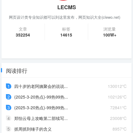
LECMS
网页设计类专业知识都可以到这里发布，网页知识大全(clewo.net)
文章
标签
浏览量
352254
14615
100W+
阅读排行
1
四十岁的老阿姨聚会的说说...
130012℃
2
(2025-3-20热点)-99热99热...
102126℃
3
(2025-3-20热点)-99热99热...
72841℃
4
郑怡云母上攻略第二部续写...
23008℃
5
抓周抓到锤子的含义
8957℃