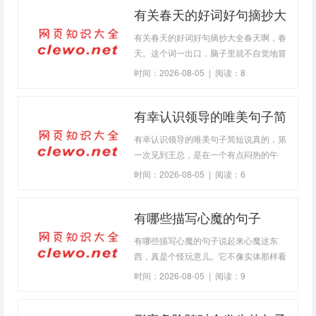
有关春天的好词好句摘抄大
是被清空了缓存，能清晰地听到自己的呼
吸声和心跳声。很多人
全(2026-08-04句子)
有关春天的好词好句摘抄大全春天啊，春
天。这个词一出口，脑子里就不自觉地冒
出好多画面。像是有人猛地推开了一扇封
时间：2026-08-05 | 阅读：8
尘已久的窗户，暖风“呼啦”一下全涌了进
来，带着泥土和青草的味道，让人忍不住
有幸认识领导的唯美句子简
想深吸一口气。你看，这就是春天的魔
力，它不声不响，却能轻易地拨动每个人
短(2026-08-04句子)
有幸认识领导的唯美句子简短说真的，第
的心弦。今天咱们就来唠唠，关于春天，
一次见到王总，是在一个有点闷热的午
那些藏在书本
后。会议室里空调的嗡嗡声和窗外知了的
时间：2026-08-05 | 阅读：6
叫声混在一起，让人昏昏欲睡。我因为一
个紧急项目，被临时拉去列席，心里七上
有哪些描写心魔的句子
八下，像揣了只兔子。轮到我发言时，声
音都有些发颤，说完恨不得找个地缝钻进
(2026-08-04句子)
有哪些描写心魔的句子说起来心魔这东
去
西，真是个怪玩意儿。它不像实体那样看
得见摸得着，可偏偏比很多真实存在的东
时间：2026-08-05 | 阅读：9
西更有力量。有时候它就像你影子，你走
到哪儿它跟到哪儿，阳光好的时候它躲在