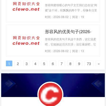
(2026-08-02句子)
形容闺蜜很暖心的句子文艺我们总在说“闺
蜜”这个词，轻飘飘的两个字，却像冬日里
捧在手里的一杯热茶，温热了无数个孤单
时间：2026-08-02 | 阅读：19
的瞬间。它不是法律关系，没有契约约
束，却比许多承诺来得更坚固。它更像是
形容风的优美句子(2026-
一种灵魂的共振，在某个频率上，你们总
能接收到彼此最细微的信号。这种连接，
08-02句子)
形容风的优美句子风这个东西，说它温柔
常常不是通过惊天动地的大事来彰显，而
吧，它能掀起滔天巨浪；说它暴躁吧，它
是藏在那些看似平
又能拂过脸颊带来一丝凉意。我总觉得风
时间：2026-08-02 | 阅读：13
是有脾气的，像极了邻居家那个时而热情
洋溢、时而沉默寡言的大男孩。你永远猜
1
2
3
4
5
6
7
8
9
73
»
不透下一秒他会给你带来什么，但正是这
份未知，让风成了我们生活中最忠实的伙
伴，也是最变幻莫测的过客。风的声音，
是自然的私语你有没有在深夜里认真听过
风的声音？不是那种呼呼作响的粗暴，而
是穿过窗棂时，像有人在你耳