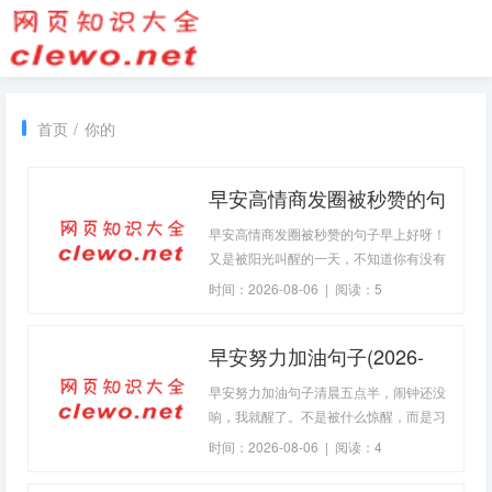
首页
/
你的
早安高情商发圈被秒赞的句
子(2026-08-06句子)
早安高情商发圈被秒赞的句子早上好呀！
又是被阳光叫醒的一天，不知道你有没有
和我一样，习惯性地先摸出手机刷刷朋友
时间：2026-08-06 | 阅读：5
圈？看着大家晒的早餐、风景、或者一句
简单的早
早安努力加油句子(2026-
08-06句子)
早安努力加油句子清晨五点半，闹钟还没
响，我就醒了。不是被什么惊醒，而是习
惯性地在黑暗中睁开眼睛，听着窗外偶尔
时间：2026-08-06 | 阅读：4
传来的鸟鸣，感受着身体从沉睡到清醒的
过渡。这种时候，脑子总是特别清醒，像