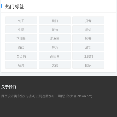
热门标签
句子
我们
拼音
生活
短句
简短
正能量
朋友圈
晚安
自己
努力
成功
自己的
高情商
让我们
经典
文案
团队
关于我们
网页设计类专业知识都可以到这里发布，网页知识大全(clewo.net)