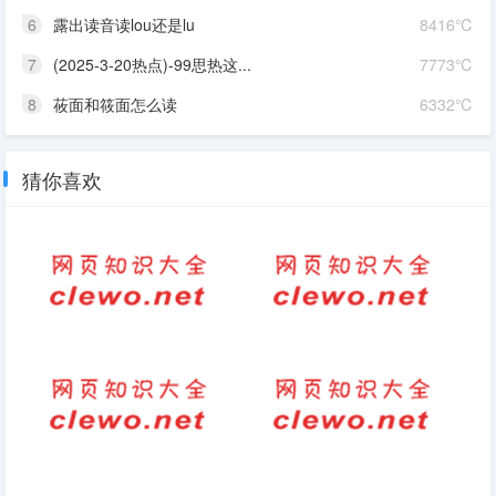
6
露出读音读lou还是lu
8416℃
7
(2025-3-20热点)-99思热这...
7773℃
8
莜面和筱面怎么读
6332℃
猜你喜欢
“桂花香”抢“鲜”上市！春天的第
最打动人心的励志句子短句(用
一口荔枝你吃了吗？
汗水浇灌梦想，每一步都向前，
追逐你的初心)
______得______造句（___得
你来人间一趟优美句子(2026-
___句子三年级）
06-03句子)