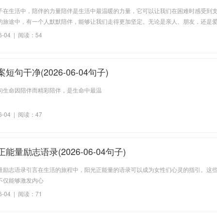
子在生活中，陪伴的力量陪伴是生活中最温暖的力量，它可以让我们在困难时感受到
的旅途中，有一个人默默陪伴，能够让我们走得更加坚定。无论是亲人、朋友，还是
是我们心灵的港湾。正如一句话所说：“陪伴
6-04 | 阅读：54
短句干净(2026-06-04句子)
句生命因陪伴而精彩陪伴，是生命中最温
6-04 | 阅读：47
能量励志语录(2026-06-04句子)
量励志语录引言在生活的旅程中，阳光正能量的语录可以成为女性们心灵的指引。这
不仅能够激发内心
6-04 | 阅读：71