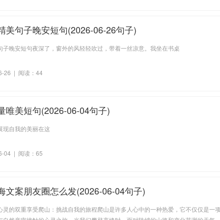
美句子晚安短句(2026-06-26句子)
句子晚安短句夜深了，窗外的风轻轻吹过，带着一丝凉意。我坐在书桌
6-26 | 阅读：44
唯美短句(2026-06-04句子)
展现自我的美丽在这
6-04 | 阅读：65
文案朋友圈怎么发(2026-06-04句子)
心灵的双重享受爬山：挑战自我的旅程爬山是许多人心中的一种热爱，它不仅仅是一
与自然亲密接触的心灵之旅。当我们攀登高峰时，面对陡峭的山路和变化莫测的天气