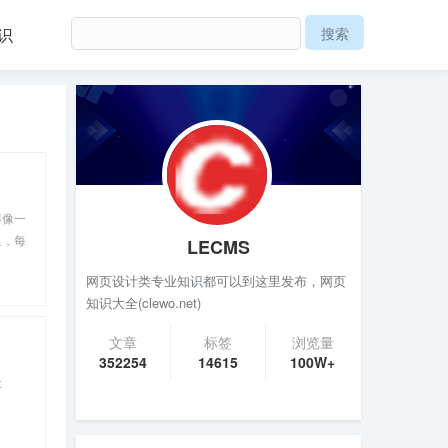
识
得像一
里，每
LECMS
久地荡
网页设计类专业知识都可以到这里发布，网页
安排？
知识大全(clewo.net)
文章
标签
浏览量
352254
14615
100W+
惫