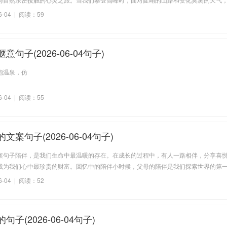
断锻炼我们的意志力和耐力。每一步的坚持，都让我们更加接近山顶，感受到成功的
6-04 | 阅读：59
，风
句子(2026-06-04句子)
泡温泉，仿
6-04 | 阅读：55
文案句子(2026-06-04句子)
案句子陪伴，是我们生命中最温暖的存在。在成长的过程中，有人一路相伴，分享喜
成为我们心中最珍贵的财富。回忆中的陪伴小时候，父母的陪伴是我们探索世界的第
我们走过人生的每个重要时刻，从学步到上学，教会我们如何面对未知的挑战。这份
6-04 | 阅读：52
子(2026-06-04句子)