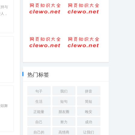
句-句子-短句
支持与
爱人，
晚安打卡句子正
对自己坚持的句
能量（晚安朋友
子(永不放弃——
圈正能量文案）
坚持不懈的励志
口号)
10个笑到抽筋的
好句15字合集
笑话段子(10条爆
笑段子，笑得停
热门标签
不下来！)
句子
我们
拼音
生活
短句
简短
些鼓舞
正能量
朋友圈
晚安
自己
努力
成功
自己的
高情商
让我们