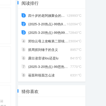
阅读排行
1
四十岁的老阿姨聚会的说说...
129993℃
2
(2025-3-20热点)-99热99热...
102094℃
3
(2025-3-20热点)-99热99热...
72840℃
4
郑怡云母上攻略第二部续写...
23004℃
5
抓周抓到锤子的含义
8957℃
6
露出读音读lou还是lu
8415℃
7
(2025-3-20热点)-99思热这...
7770℃
8
莜面和筱面怎么读
6331℃
猜你喜欢
项运
，挑战