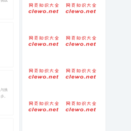
喜悦。
找出好词好句
希望宝贝健康快
乐成长的句子
关于爱母亲的短
17动物笑谈的句
简短句子（写对
子的解析(动物笑
母亲的爱的一段
谈批注句子)
话）
悦与挑
对不起父母的句
百度情商测试A级
一步。
子(形容自己愧对
(情商自测入口)
父母的句子)2
陪伴，
每日清晨微语早
关于老婆感动的
安心语正能量短
文案句子