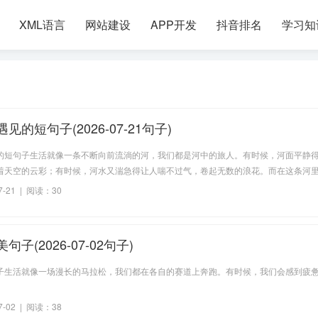
XML语言
网站建设
APP开发
抖音排名
学习知
见的短句子(2026-07-21句子)
的短句子生活就像一条不断向前流淌的河，我们都是河中的旅人。有时候，河面平静
着天空的云彩；有时候，河水又湍急得让人喘不过气，卷起无数的浪花。而在这条河
论长短，都像是一颗投入水中的石子，虽然最终会沉没，但它们激起的涟漪，却会久
7-21 | 阅读：30
命里。我常常在想，那些短暂的相遇，究竟意味着什么？是命运的偶然，还是必然的
子(2026-07-02句子)
子生活就像一场漫长的马拉松，我们都在各自的赛道上奔跑。有时候，我们会感到疲
7-02 | 阅读：38