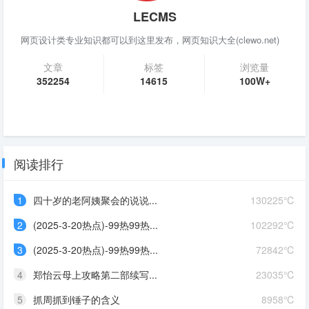
LECMS
网页设计类专业知识都可以到这里发布，网页知识大全(clewo.net)
文章
标签
浏览量
352254
14615
100W+
阅读排行
1
四十岁的老阿姨聚会的说说...
130225℃
2
(2025-3-20热点)-99热99热...
102292℃
3
(2025-3-20热点)-99热99热...
72842℃
4
郑怡云母上攻略第二部续写...
23035℃
5
抓周抓到锤子的含义
8958℃