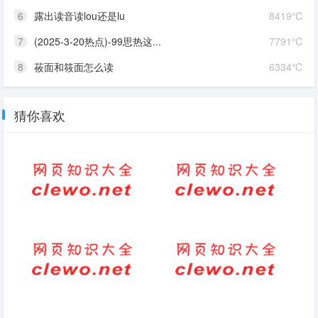
6
露出读音读lou还是lu
8419℃
7
(2025-3-20热点)-99思热这...
7791℃
8
莜面和筱面怎么读
6334℃
猜你喜欢
祝福病人康复的话有哪些（康复
轻轻地走的拼音是de还是di
病人生活感悟）
痛苦过后坚强的句子(从痛苦中
感谢老师的话接地气的句子（感
崛起：坚强的故事)
谢老师对学生的付出）