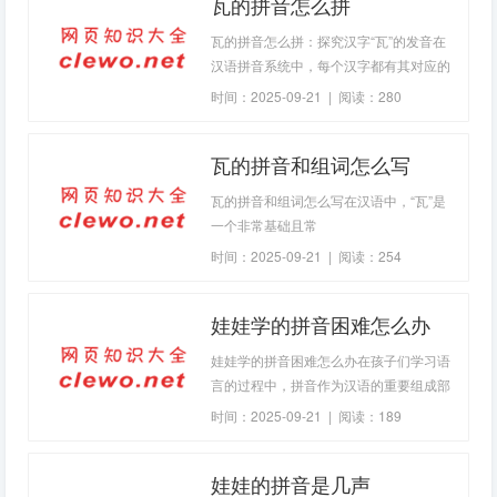
瓦的拼音怎么拼
它不仅仅是一个简单的音节，更是承载了
中华民族千年历史与文化传承的一个重要
瓦的拼音怎么拼：探究汉字“瓦”的发音在
符号。起源与发展娃娃的娃制作技艺源远
汉语拼音系统中，每个汉字都有其对应的
流长，可以追溯到古代。从早期的陶俑到
发音方式，而“瓦”这个字也不例外。它有
时间：2025-09-21 | 阅读：280
后来的木偶、布偶等
着悠久的历史和丰富的文化内涵，在建
筑、制陶等领域扮演着重要
瓦的拼音和组词怎么写
瓦的拼音和组词怎么写在汉语中，“瓦”是
一个非常基础且常
时间：2025-09-21 | 阅读：254
娃娃学的拼音困难怎么办
娃娃学的拼音困难怎么办在孩子们学习语
言的过程中，拼音作为汉语的重要组成部
分，起着桥梁的作用。然而，并不是所有
时间：2025-09-21 | 阅读：189
孩子都能轻松地掌握拼音，当发现娃娃在
学习拼音时遇到困难，家长和老师们不必
娃娃的拼音是几声
过于焦虑，因为这是学习过程中的正常现