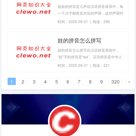
象。重要的是要找到合适的方法来帮助他
娃娃的拼音是几声在汉语拼音体系中，每
们克服这些挑战。理解孩子的困惑点需要
一个汉字都有其对应的声调，这些声调对
了解孩子具体在哪方面遇到了困难。是因
于正确发音至关重要。今天我们就来聊聊
时间：2025-09-21 | 阅读：296
为发音不准、记不住声母韵母，还是无法
“娃娃”这个词的拼音和它所包含的声调。
正确拼读音
什么是声调？声调是汉语中的一个基本特
娃的拼音怎么拼写
征，指的是声音的高低变化。普通话中有
四个主要声调，加上轻声一共五
娃的拼音怎么拼写在汉语拼音系统中，
“娃”字的拼音是“wá”。汉语拼音是中华人
民共和国官方颁布的汉字注音拉丁化方
时间：2025-09-21 | 阅读：221
案，它为每一个汉字规定了特定的拼写方
式。这一系统不仅帮助人们正确地发音，
1
2
3
4
5
6
7
8
9
320
»
还促进了普通话的学习和推广。汉语拼音
的基本规则汉语拼音由声母、韵母和声调
三部分组成。“娃”的拼音中没有声母，直
接以韵母开始，这表示发音时不需要经过
任何辅音起始。其韵母为“wa”，属于开口