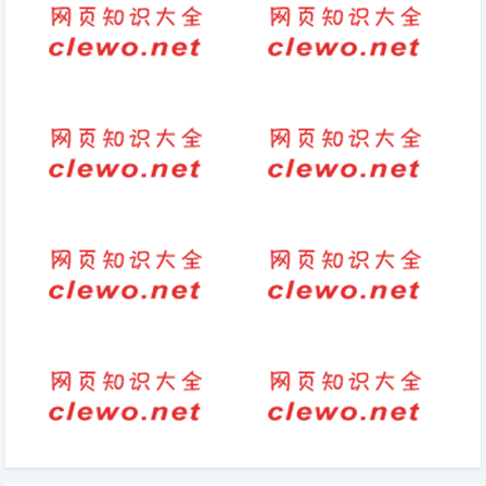
连锁业的八大心态感悟
描写亲子运动会的句子(家长和
孩子一起参加亲子运动会，增强
亲子关系)
一句有新鲜感的句子
描写红海滩的句子(经典之地：
感受红海滩的不朽魅力)
(2025-09-18热点)-29岁傅园慧
情侣跨年文案简短（祝男友新年
近况，退役后更美，入浙大任
高情商句子）
教，财富自由很幸福
大海说一句话一年级
深情的英语怎么念怎么读_12月
2_2