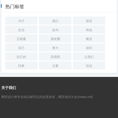
热门标签
句子
我们
拼音
生活
短句
简短
正能量
朋友圈
晚安
自己
努力
成功
自己的
高情商
让我们
经典
文案
说说
关于我们
网页设计类专业知识都可以到这里发布，网页知识大全(clewo.net)