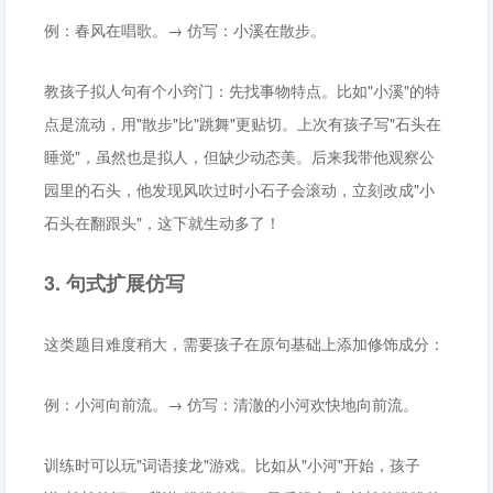
例：春风在唱歌。→ 仿写：小溪在散步。
教孩子拟人句有个小窍门：先找事物特点。比如"小溪"的特
点是流动，用"散步"比"跳舞"更贴切。上次有孩子写"石头在
睡觉"，虽然也是拟人，但缺少动态美。后来我带他观察公
园里的石头，他发现风吹过时小石子会滚动，立刻改成"小
石头在翻跟头"，这下就生动多了！
3. 句式扩展仿写
这类题目难度稍大，需要孩子在原句基础上添加修饰成分：
例：小河向前流。→ 仿写：清澈的小河欢快地向前流。
训练时可以玩"词语接龙"游戏。比如从"小河"开始，孩子