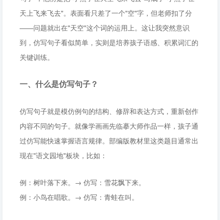
天上飞来飞去"。表面看只差了一个"空"字，但老师扣了分
——问题就出在"天空"这个词的运用上。这让我突然意识
到，仿写句子看似简单，实则是培养孩子语感、积累词汇的
关键训练。
一、什么是仿写句子？
仿写句子就是模仿例句的结构、修辞和表达方式，重新创作
内容不同的句子。就像学画画先临摹大师作品一样，孩子通
过仿写能快速掌握语言规律。部编版教材里这类题目通常出
现在"语文园地"板块，比如：
例：树叶落下来。→ 仿写：雪花飘下来。
例：小鸟在唱歌。→ 仿写：青蛙在叫。