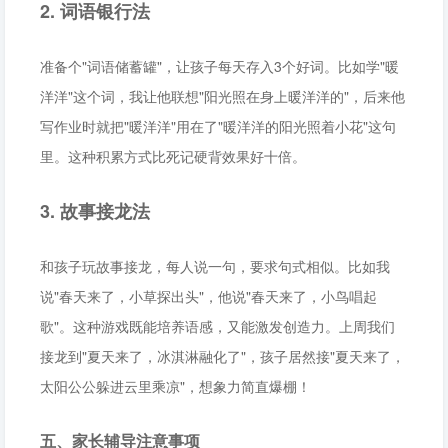
2. 词语银行法
准备个"词语储蓄罐"，让孩子每天存入3个好词。比如学"暖
洋洋"这个词，我让他联想"阳光照在身上暖洋洋的"，后来他
写作业时就把"暖洋洋"用在了"暖洋洋的阳光照着小花"这句
里。这种积累方式比死记硬背效果好十倍。
3. 故事接龙法
和孩子玩故事接龙，每人说一句，要求句式相似。比如我
说"春天来了，小草探出头"，他说"春天来了，小鸟唱起
歌"。这种游戏既能培养语感，又能激发创造力。上周我们
接龙到"夏天来了，冰淇淋融化了"，孩子居然接"夏天来了，
太阳公公躲进云里乘凉"，想象力简直爆棚！
五、家长辅导注意事项