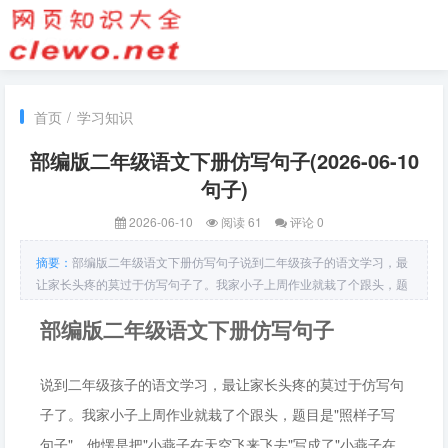
首页
/
学习知识
部编版二年级语文下册仿写句子(2026-06-10
句子)
2026-06-10
阅读 61
评论 0
摘要：
部编版二年级语文下册仿写句子说到二年级孩子的语文学习，最
让家长头疼的莫过于仿写句子了。我家小子上周作业就栽了个跟头，题
目是"照样子写句子"，他愣是把"小燕子在天空飞来飞去"写成了"小燕子
部编版二年级语文下册仿写句子
在天上飞来飞去"。表面看只差了一个"空"字，但老师扣了分——问题就
出在"天空"这个词的运用上。这让我突然意识到，仿写句子看似简单，
实则是培养孩子语感、积累词汇的关键
说到二年级孩子的语文学习，最让家长头疼的莫过于仿写句
子了。我家小子上周作业就栽了个跟头，题目是"照样子写
句子"，他愣是把"小燕子在天空飞来飞去"写成了"小燕子在