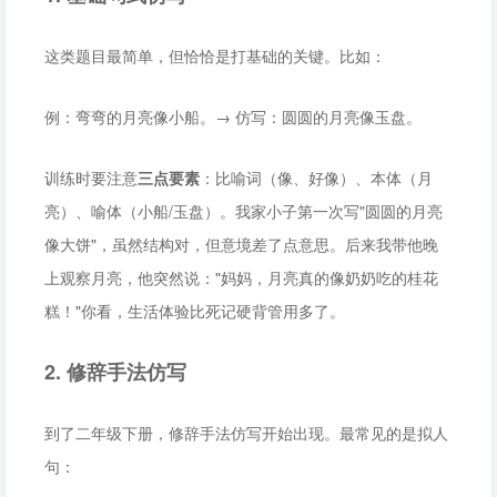
这类题目最简单，但恰恰是打基础的关键。比如：
例：弯弯的月亮像小船。→ 仿写：圆圆的月亮像玉盘。
训练时要注意
三点要素
：比喻词（像、好像）、本体（月
亮）、喻体（小船/玉盘）。我家小子第一次写"圆圆的月亮
像大饼"，虽然结构对，但意境差了点意思。后来我带他晚
上观察月亮，他突然说："妈妈，月亮真的像奶奶吃的桂花
糕！"你看，生活体验比死记硬背管用多了。
2. 修辞手法仿写
到了二年级下册，修辞手法仿写开始出现。最常见的是拟人
句：