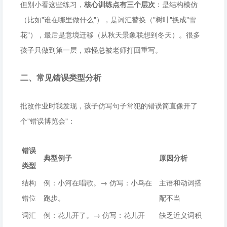
但别小看这些练习，
核心训练点有三个层次
：是结构模仿
（比如"谁在哪里做什么"），是词汇替换（"树叶"换成"雪
花"），最后是意境迁移（从秋天景象联想到冬天）。很多
孩子只做到第一层，难怪总被老师打回重写。
二、常见错误类型分析
批改作业时我发现，孩子仿写句子常犯的错误简直像开了
个"错误博览会"：
错误
典型例子
原因分析
类型
结构
例：小河在唱歌。→ 仿写：小鸟在
主语和动词搭
错位
跑步。
配不当
词汇
例：花儿开了。→ 仿写：花儿开
缺乏近义词积