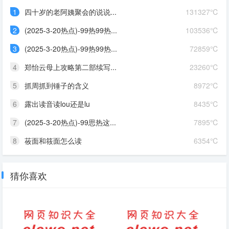
1
四十岁的老阿姨聚会的说说...
131327℃
2
(2025-3-20热点)-99热99热...
103536℃
3
(2025-3-20热点)-99热99热...
72859℃
4
郑怡云母上攻略第二部续写...
23260℃
5
抓周抓到锤子的含义
8972℃
6
露出读音读lou还是lu
8435℃
7
(2025-3-20热点)-99思热这...
7895℃
8
莜面和筱面怎么读
6354℃
猜你喜欢