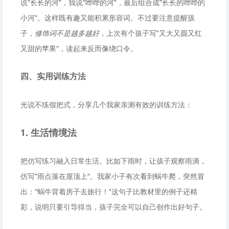
说"长长的河"，我说"哗哗的河"，最后组合成"长长的哗哗的
小河"。这样既有趣又能积累形容词。不过要注意提醒孩
子，
修饰词不是越多越好
，上次有个孩子写"又大又圆又红
又甜的苹果"，读起来反而像绕口令。
四、实用训练方法
光说不练假把式，分享几个我家亲测有效的训练方法：
1. 生活情境法
把仿写练习融入日常生活。比如下雨时，让孩子观察雨滴，
仿写"雨点落在屋顶上"。我家小子有次看到蜗牛爬，突然冒
出："蜗牛背着房子去旅行！"这句子比教材里的例子还精
彩，说明只要引导得当，孩子完全可以自己创作出好句子。