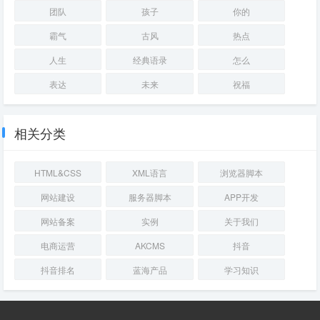
团队
孩子
你的
霸气
古风
热点
人生
经典语录
怎么
表达
未来
祝福
相关分类
HTML&CSS
XML语言
浏览器脚本
网站建设
服务器脚本
APP开发
网站备案
实例
关于我们
电商运营
AKCMS
抖音
抖音排名
蓝海产品
学习知识