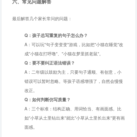
六、常见问题解答
最后解答几个家长常问的问题：
Q：孩子总写重复的句子怎么办？
A：可以玩"句子变变变"游戏，比如把"小猫在睡觉"改
成"小猫在打呼噜"、"小猫在梦里抓老鼠"。
Q：要不要纠正语法错误？
A：二年级以鼓励为主，只要句子通顺、有创意，小
错误可以暂时忽略。等孩子语感增强了，自然会慢慢
改正。
Q：如何判断仿写质量？
A：三个标准：结构正确、用词恰当、有画面感。比
如"小草从土里钻出来"就比"小草从土里长出来"更有画
面感。