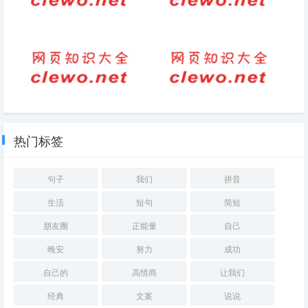
对联-爱国对联大全
晚安励志正能量的语句
恋爱周年古风句子（最浪漫的古
高情商祝福短句(智慧祝福：高
风表白句子）
情商短句)
热门标签
句子
我们
拼音
生活
短句
简短
朋友圈
正能量
自己
晚安
努力
成功
自己的
高情商
让我们
经典
文案
说说