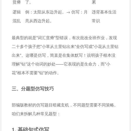
贫瘠
了。
累
逻辑
例：太阳从东边升起。→ 仿写：月
违背基本生活
混乱
亮从西边升起。
常识
最典型的就是"词汇贫瘠"型错误，有次批改全班作业，发现
二十多个孩子把"小草从土里钻出来"全仿写成"小花从土里钻
出来"。这哪是仿写，简直是在集体默写！说明孩子根本没
理解"钻"这个动词的妙处——它表现的是生命力，而"小
花"根本不需要"钻"的动作。
三、分题型仿写技巧
部编版教材的仿写题目暗藏玄机，不同题型需要不同策略。
咱们来拆解几种常见题型：
1. 基础句式仿写