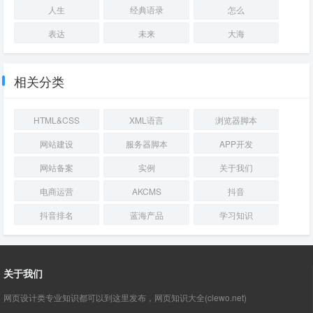
人生
经典语录
怎么
表达
未来
大海
相关分类
HTML&CSS
XML语言
浏览器脚本
网站建设
服务器脚本
APP开发
网站备案
实例
关于我们
电商运营
AKCMS
抖音
抖音排名
蓝海产品
学习知识
关于我们
网页设计类专业知识都可以到这里发布，网页知识大全(clewo.net)