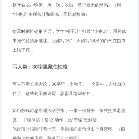
秋叶卷成小喇叭，风一吹，吹出一整个夏天的蝉鸣。（用
“小喇叭”串联落叶和蝉鸣，回忆感拉满）
仿写时别堆砌形容词，学学“橘子汁”“打鼓”“小喇叭”，用具体
事物代替抽象描述。比如写“冷”，不如写“呵出的白气在围巾
上结了霜”。
写人类：30字里藏住性格
写人不用长篇大论，30字里一个动作、一个眼神，人物就立
住了。这些句子像速写，寥寥几笔却有神：
奶奶数钱时总用唾沫沾手指，一张一张捋平，像在抚摸老朋
友。（“唾沫沾手指”的动作，比“节俭”更鲜活）
他说话时眼睛盯着地面，手指却把桌角抠出个月牙印。（眼
神和动作的矛盾，藏着不安或倔强）