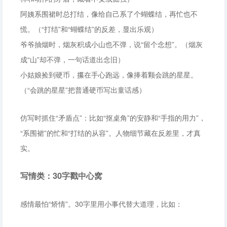
阿姨系围裙时总打结，像给自己系了个蝴蝶结，再忙也不
慌。（“打结”和“蝴蝶结”的反差，显出乐观）
爷爷抽烟时，烟灰积成小山也不弹，说“留个念想”。（烟灰
成“山”却不弹，一句话道出念旧）
小姑娘捡到硬币，攥在手心跑远，像捧着颗会跳的星星。
（“会跳的星星”把普通硬币写出童话感）
仿写时抓住“矛盾点”：比如“抠桌角”的安静和“手指的用力”，
“系围裙”的忙和“打结的从容”。人物细节藏在反差里，才真
实。
写情类：30字戳中心窝
感情最怕“矫情”。30字里用小事代替大道理，比如：