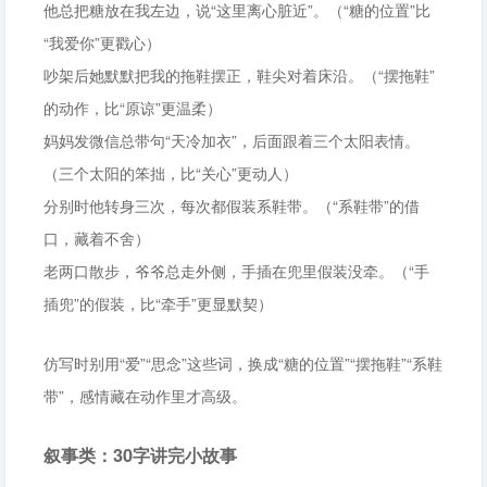
他总把糖放在我左边，说“这里离心脏近”。（“糖的位置”比
“我爱你”更戳心）
吵架后她默默把我的拖鞋摆正，鞋尖对着床沿。（“摆拖鞋”
的动作，比“原谅”更温柔）
妈妈发微信总带句“天冷加衣”，后面跟着三个太阳表情。
（三个太阳的笨拙，比“关心”更动人）
分别时他转身三次，每次都假装系鞋带。（“系鞋带”的借
口，藏着不舍）
老两口散步，爷爷总走外侧，手插在兜里假装没牵。（“手
插兜”的假装，比“牵手”更显默契）
仿写时别用“爱”“思念”这些词，换成“糖的位置”“摆拖鞋”“系鞋
带”，感情藏在动作里才高级。
叙事类：30字讲完小故事