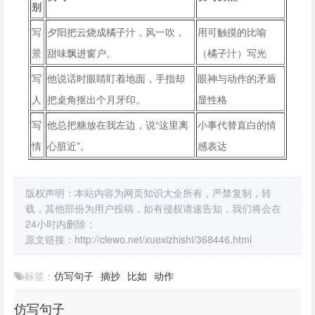
别
写
夕阳把云烧成橘子汁，风一吹，
用可触摸的比喻
景
甜味飘进窗户。
（橘子汁）写光
写
他说话时眼睛盯着地面，手指却
眼神与动作的矛盾
人
把桌角抠出个月牙印。
显性格
写
他总把糖放在我左边，说“这里离
小事代替直白的情
情
心脏近”。
感表达
版权声明：本站内容为网页知识大全所有，严禁复制，转
载，其他部份为用户投稿，如有侵权请速告知，我们将会在
24小时内删除；
原文链接：
http://clewo.net/xuexizhishi/368446.html
标签：
仿写句子
摘抄
比如
动作
仿写句子