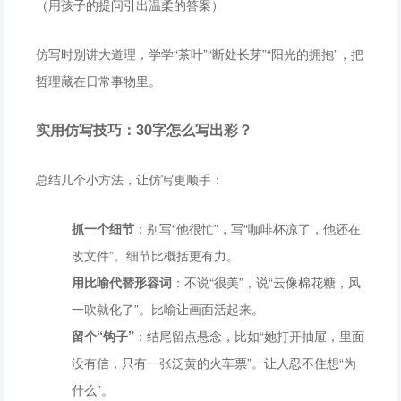
（用孩子的提问引出温柔的答案）
仿写时别讲大道理，学学“茶叶”“断处长芽”“阳光的拥抱”，把
哲理藏在日常事物里。
实用仿写技巧：30字怎么写出彩？
总结几个小方法，让仿写更顺手：
抓一个细节
：别写“他很忙”，写“咖啡杯凉了，他还在
改文件”。细节比概括更有力。
用比喻代替形容词
：不说“很美”，说“云像棉花糖，风
一吹就化了”。比喻让画面活起来。
留个“钩子”
：结尾留点悬念，比如“她打开抽屉，里面
没有信，只有一张泛黄的火车票”。让人忍不住想“为
什么”。