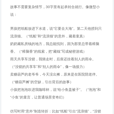
故事不需要复杂情节，30字里有起承转合就行。像微型小
说：
男孩把纸船放进下水道，说“它要去大海”。第二天他捞到只
流浪猫。（“纸船”和“流浪猫”的意外，藏着童真）
奶奶藏私房钱的地方，我总能找到，因为那里总带着樟脑
香。（“樟脑香”的线索，把“藏钱”写成秘密游戏）
雨天共享车没锁，我骑走时，后座还挂着别人的雨伞。
（“没锁的共享车”和“别人的雨伞”，像一场接力）
卖糖葫芦的老爷爷，今天没出摊，原来是在医院陪老伴。
（“糖葫芦摊”的空缺，引出背后的故事）
小孩把泡泡吹进我咖啡杯，说“给小鱼盖被子”。（“泡泡”和
“小鱼”的童言，让普通场景变奇幻）
仿写时用“意外”制造转折：比如“纸船”引出“流浪猫”，“没锁