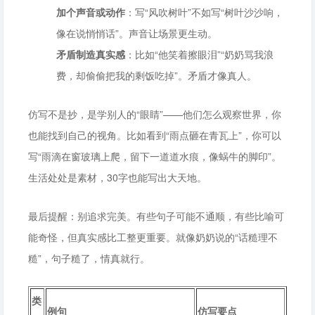
加个声音或动作
：写“风吹树叶”不如写“树叶沙沙响，
像在说悄悄话”。声音让场景更生动。
矛盾制造真实感
：比如“他笑着擦眼泪”“奶奶骂我浪
费，却偷偷把我的剩饭吃掉”。矛盾才像真人。
仿写不是抄，是学别人的“眼睛”——他们怎么观察世界，你
也能找到自己的视角。比如看到“雨点砸在青瓦上”，你可以
写“雨滴在窗玻璃上爬，留下一道道水痕，像蜗牛的脚印”。
生活处处是素材，30字也能写出大天地。
最后提醒：别追求完美。有些句子可能不通顺，有些比喻可
能奇怪，但真实感比工整更重要。就像奶奶说的“话糙理不
糙”，句子糙了，情真就行。
类
例句
仿写要点