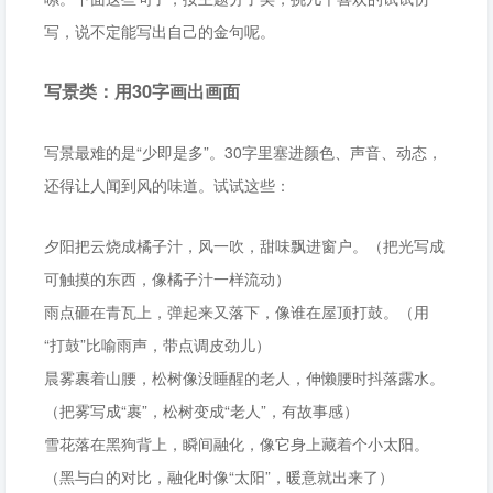
写，说不定能写出自己的金句呢。
写景类：用30字画出画面
写景最难的是“少即是多”。30字里塞进颜色、声音、动态，
还得让人闻到风的味道。试试这些：
夕阳把云烧成橘子汁，风一吹，甜味飘进窗户。（把光写成
可触摸的东西，像橘子汁一样流动）
雨点砸在青瓦上，弹起来又落下，像谁在屋顶打鼓。（用
“打鼓”比喻雨声，带点调皮劲儿）
晨雾裹着山腰，松树像没睡醒的老人，伸懒腰时抖落露水。
（把雾写成“裹”，松树变成“老人”，有故事感）
雪花落在黑狗背上，瞬间融化，像它身上藏着个小太阳。
（黑与白的对比，融化时像“太阳”，暖意就出来了）