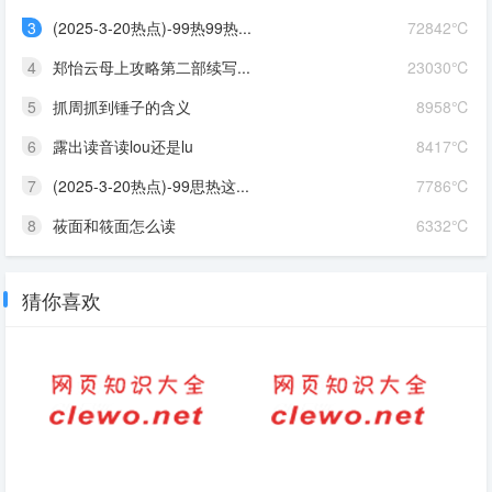
3
(2025-3-20热点)-99热99热...
72842℃
4
郑怡云母上攻略第二部续写...
23030℃
5
抓周抓到锤子的含义
8958℃
6
露出读音读lou还是lu
8417℃
7
(2025-3-20热点)-99思热这...
7786℃
8
莜面和筱面怎么读
6332℃
猜你喜欢
赞美绍兴美句
表达的拼音是什么