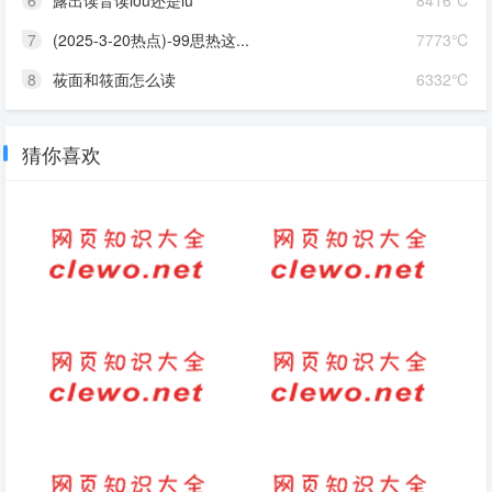
6
露出读音读lou还是lu
8416℃
7
(2025-3-20热点)-99思热这...
7773℃
8
莜面和筱面怎么读
6332℃
猜你喜欢
湖北元宵吃团子模板
比喻英雄的句子
(2025-12-02热点)-手机壳爱马
(2025-3-17热点)-被称为“最营养
仕年销售额36亿，揭秘高端生
的早餐”！每天吃1个能延寿...
意秘诀