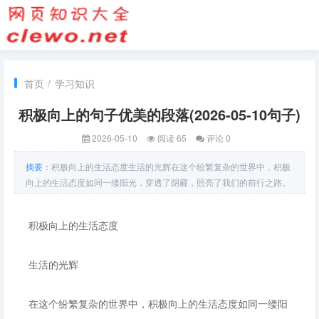
首页
/
学习知识
积极向上的句子优美的段落(2026-05-10句子)
2026-05-10
阅读 65
评论 0
摘要：
积极向上的生活态度生活的光辉在这个纷繁复杂的世界中，积极
向上的生活态度如同一缕阳光，穿透了阴霾，照亮了我们的前行之路。
每一天都是新的开始，每一个清晨的到来都为我们提供了重新出发的机
会。面对生活中的挑战与困难，我们要相信，这些都是磨砺我们的宝贵
积极向上的生活态度
经历。正是这些经历，塑造了更强大的我们，让我们在风雨中成长，在
挫折中奋发。心态的力量积极的心态是我们实现梦想的重要动力。生活
中，总会有不
生活的光辉
在这个纷繁复杂的世界中，积极向上的生活态度如同一缕阳