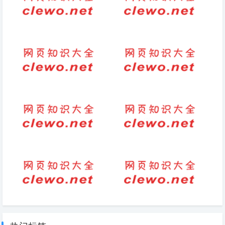
朋友圈约饭的句子(邀请朋友共
佢的拼音
进美餐，畅享愉快时光)
我盼着补充句子（盼一个人回来
早安阳光心态的唯美句子（充满
的句子）
阳光的早安心语）
元宵节烤火习俗
关于乡村振兴有诗意的句子
有关老师的古诗（悼念恩师诗词
荆棘鸟英文原著经典语句(荆棘
精粹）
鸟中英文)