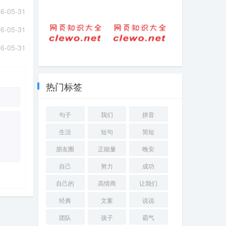
三月诗经女孩名
句子-短句-比早安
6-05-31
字（四月女孩子
更吸引人 高情商
叫啥名字好）
的人说早安语句
6-05-31
6-05-31
网名-带怨的网名
似的的多种含义
关于怨的网名大
全(精选100个)
热门标签
句子
我们
拼音
生活
短句
简短
朋友圈
正能量
晚安
自己
努力
成功
自己的
高情商
让我们
经典
文案
说说
团队
孩子
霸气