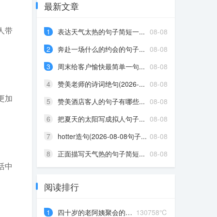
最新文章
人带
1
表达天气太热的句子简短一...
08-08
2
奔赴一场什么的约会的句子...
08-08
3
周末给客户愉快最简单一句...
08-08
4
赞美老师的诗词绝句(2026-...
08-08
更加
5
赞美酒店客人的句子有哪些...
08-08
6
把夏天的太阳写成拟人句子...
08-08
7
hotter造句(2026-08-08句子...
08-08
8
正面描写天气热的句子简短...
08-08
活中
阅读排行
1
四十岁的老阿姨聚会的说说...
130758℃