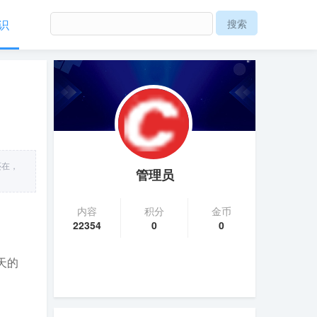
识
还在，
管理员
内容
积分
金币
22354
0
0
天的