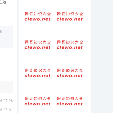
在这
(2025-04-04热
26个汉语拼音字
点)-边牧偷吃墓区
母表怎么读
供品胖成百斤 墓
区“贪吃鬼”走红网
络
删
外貌怎么写
(2025-08-21热
点)-263斤男子请
9名轿夫抬滑竿上
峨眉山：往返42
公里耗时10小
时，支付22100元
文字连笔怎么写
网名-淖滞烁校
(连笔字的怎么写)
喝展鈨A城
生拖死拽-释义生
心态好的句子正
拖死拽的意思
能量(保持好心态
的秘诀：态度决
6-07-28
定一切)
6-06-01