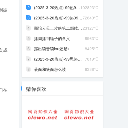
2
(2025-3-20热点)-99热99热...
102823℃
到彼
3
(2025-3-20热点)-99热99热...
72849℃
4
郑怡云母上攻略第二部续写...
23127℃
5
抓周抓到锤子的含义
8963℃
6
露出读音读lou还是lu
8425℃
次战
7
(2025-3-20热点)-99思热这...
7819℃
8
莜面和筱面怎么读
6338℃
猜你喜欢
们在