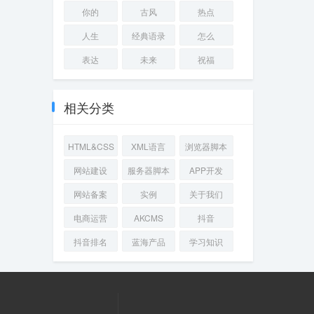
你的
古风
热点
人生
经典语录
怎么
表达
未来
祝福
相关分类
HTML&CSS
XML语言
浏览器脚本
网站建设
服务器脚本
APP开发
网站备案
实例
关于我们
电商运营
AKCMS
抖音
抖音排名
蓝海产品
学习知识