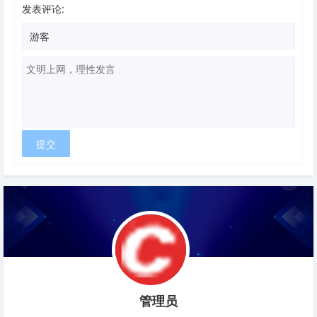
发表评论:
管理员