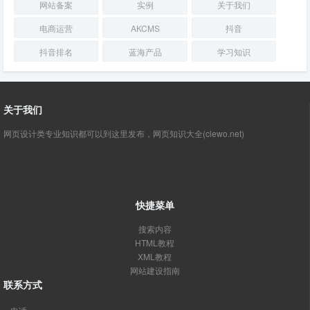
网站备案
实例
关于我们
电商运营
AKCMS
抖音
抖音排名
蓝海产品
学习知识
关于我们
网页设计类专业知识都可以到这里发布，网页知识大全(clewo.net)
快捷菜单
搜索内容
HTML教程
XML教程
网站建设指南
联系方式