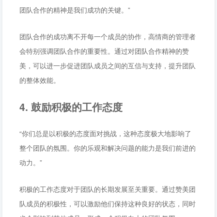
团队合作的精神是我们成功的关键。”
团队合作的成功离不开每一个成员的协作，高情商的管理者
会特别强调团队合作的重要性。通过对团队合作精神的赞
美，可以进一步促进团队成员之间的互信与支持，提升团队
的整体效能。
4. 鼓励积极的工作态度
“你们总是以积极的态度面对挑战，这种态度极大地影响了
整个团队的氛围。你的乐观和解决问题的能力是我们前进的
动力。”
积极的工作态度对于团队的长期发展至关重要。通过赞美团
队成员的积极性，可以激励他们保持这种良好的状态，同时