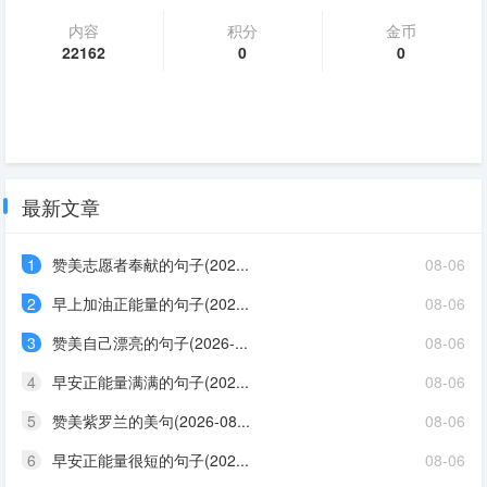
内容
积分
金币
22162
0
0
最新文章
1
赞美志愿者奉献的句子(202...
08-06
2
早上加油正能量的句子(202...
08-06
3
赞美自己漂亮的句子(2026-...
08-06
4
早安正能量满满的句子(202...
08-06
5
赞美紫罗兰的美句(2026-08...
08-06
6
早安正能量很短的句子(202...
08-06