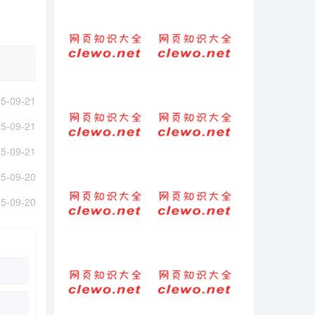
高情商文案短句
绫罗绸缎的拼音
男生专用（男人
怎么读
高情商的朋友圈
句子）
一俟的意思与的
祝福-祝福语-预祝
5-09-21
拼音
考试顺利通过的
祝福语精选(55句)
5-09-21
5-09-21
(2025-2-2热点)-
好句子长句子摘
5-09-20
《哪吒2》特效镜
抄大全（美到窒
头大揭秘，但却
息的简短句子）
5-09-20
因时长删减！
我喜欢跳舞的拼
句子-短句-形容感
音
到绝望的句子