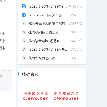
2
(2025-3-20热点)-99热99热...
101857℃
3
(2025-3-20热点)-99热99热...
72820℃
4
郑怡云母上攻略第二部续写...
22983℃
5
抓周抓到锤子的含义
8956℃
因其
各种
6
露出读音读lou还是lu
8412℃
新材
7
(2025-3-20热点)-99思热这...
7756℃
8
莜面和筱面怎么读
6329℃
猜你喜欢
删