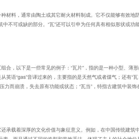
的一种材料，通常由陶土或其它耐火材料制成。它不仅能够有效地
筑中不可或缺的部分。“瓦”还可以引申为任何具有相似形状或功
汇组合，以下是一些常见的例子：“瓦片”，指的是一种小型、薄形
从英语“gas”音译过来的，主要指的是天然气或者煤气；还有“瓦
压力而崩溃，失去原有功能或状态；“瓦当”，特指古建筑中装饰
，它还承载着深厚的文化价值与象征意义。例如，在中国传统建筑
元素，而且通过不同的造型和装饰手法，体现了主人的社会地位