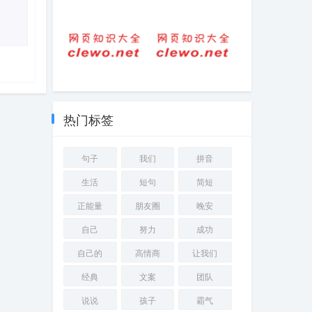
句子-短句-唯美高
华容元宵节的习
考励志语录必备4
俗
篇
早晨哄女人开心
毕业的诗句和优
的问候语图片大
美句子
全(早安问候语图
热门标签
片集锦，让女人
开心起床
句子
我们
拼音
生活
短句
简短
正能量
朋友圈
晚安
自己
努力
成功
自己的
高情商
让我们
经典
文案
团队
说说
孩子
霸气