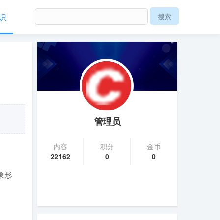
识
管理员
内容
积分
金币
22162
0
0
象形
。