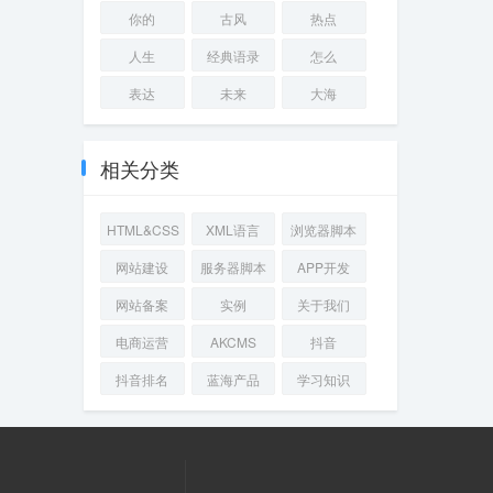
你的
古风
热点
人生
经典语录
怎么
表达
未来
大海
相关分类
HTML&CSS
XML语言
浏览器脚本
网站建设
服务器脚本
APP开发
网站备案
实例
关于我们
电商运营
AKCMS
抖音
抖音排名
蓝海产品
学习知识