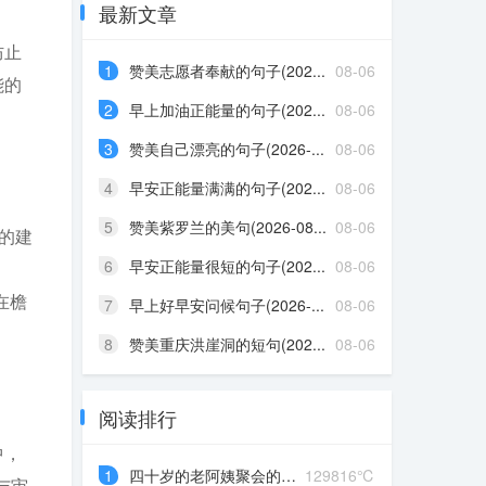
最新文章
防止
1
赞美志愿者奉献的句子(202...
08-06
能的
2
早上加油正能量的句子(202...
08-06
3
赞美自己漂亮的句子(2026-...
08-06
4
早安正能量满满的句子(202...
08-06
5
赞美紫罗兰的美句(2026-08...
08-06
的建
6
早安正能量很短的句子(202...
08-06
在檐
7
早上好早安问候句子(2026-...
08-06
8
赞美重庆洪崖洞的短句(202...
08-06
阅读排行
中，
1
四十岁的老阿姨聚会的说说...
129816℃
与审