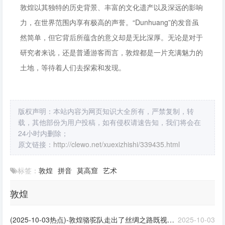
敦煌以其独特的历史背景、丰富的文化遗产以及深远的影响
力，在世界范围内享有极高的声誉。“Dunhuang”的发音虽
然简单，但它背后所蕴含的意义却是无比深厚。无论是对于
研究者来说，还是普通游客而言，敦煌都是一片充满魅力的
土地，等待着人们去探索和发现。
版权声明：本站内容为网页知识大全所有，严禁复制，转
载，其他部份为用户投稿，如有侵权请速告知，我们将会在
24小时内删除；
原文链接：
http://clewo.net/xuexizhishi/339435.html
标签：
敦煌
拼音
莫高窟
艺术
敦煌
(2025-10-03热点)-敦煌骆驼队走出了丝绸之路既视感，网友：又双叒叕堵骆驼了
2025-10-03