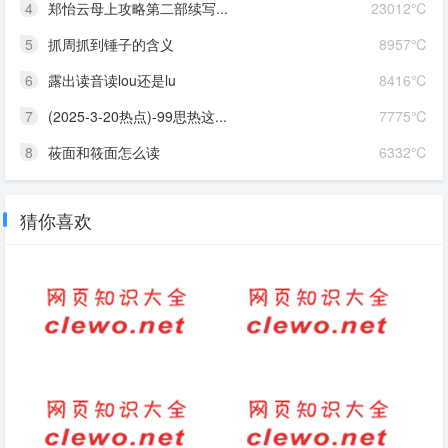
4
郑怡云母上攻略第二部续写...
23012℃
5
抓周抓到锤子的含义
8957℃
6
露出读音读lou还是lu
8416℃
7
(2025-3-20热点)-99思热这...
7775℃
8
莜面和筱面怎么读
6332℃
猜你喜欢
模拟的意思的拼音
人生如烟的句子（人生只有一次
的句子）