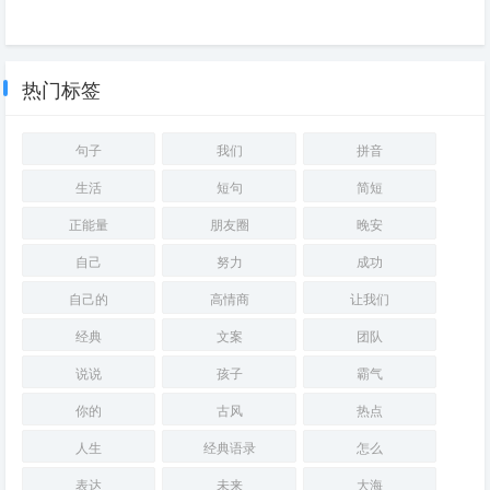
失望过后再无期待图片(从失望
看透爱情的伤感句子(深刻感
到绝望——世界观崩塌的那一
悟：情伤难以磨灭)
刻)
热门标签
句子
我们
拼音
生活
短句
简短
正能量
朋友圈
晚安
自己
努力
成功
自己的
高情商
让我们
经典
文案
团队
说说
孩子
霸气
你的
古风
热点
人生
经典语录
怎么
表达
未来
大海