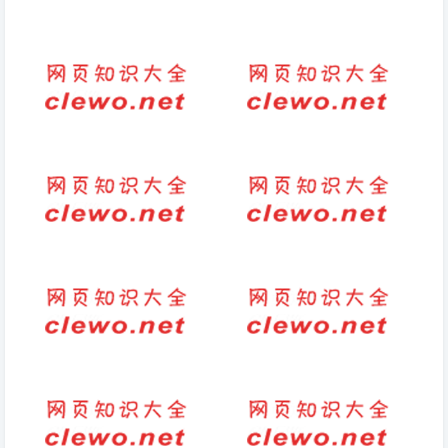
耒的拼音
表白妈妈最暖心一段话（表白妈
妈的暖心句子简短）
2023祝自己生日快乐的说说签
给孩子考试寄语或鼓励的话（给
名最火-句子-短句
孩子信心和鼓励的句子）
楚辞里的绝美名字四字（楚辞中
充满新鲜感的金句有什么
的文雅网名）
喝热水的好处(喝温水皮肤会变
人活着简单点不好吗（如何才能
好吗)
活得简单）