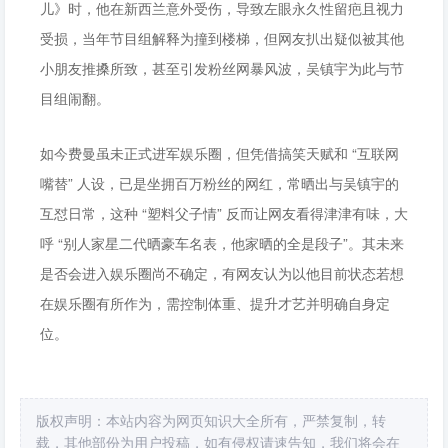
儿》时，他在新西兰意外受伤，导致左眼永久性留疤且视力
受损，当年节目组解释为撞到楼梯，但网友扒出疑似被其他
小朋友推搡所致，甚至引发粉丝网暴风波，吴镇宇为此与节
目组闹翻。
如今费曼虽未正式进军娱乐圈，但凭借搞笑天赋和 “互联网
嘴替” 人设，已是坐拥百万粉丝的网红，常晒出与吴镇宇的
互怼日常，这种 “塑料父子情” 反而让网友看得津津有味，大
呼 “别人家星二代晒豪车名表，他家晒的全是段子”。其未来
是否会进入娱乐圈尚不确定，有网友认为以他目前状态若想
在娱乐圈有所作为，需控制体重、提升才艺并明确自身定
位。
版权声明：本站内容为网页知识大全所有，严禁复制，转
载，其他部份为用户投稿，如有侵权请速告知，我们将会在