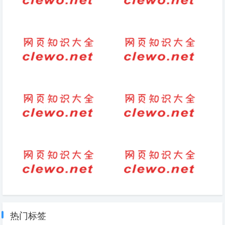
一年级咏雪诗原文带的拼音版
爱5骑机车的是谁(骑摩托车的感
觉)
激励销售干劲的句子四字成语
关于秋雨的诗句古诗（关于秋月
（干劲十足的句子）
的诗句古诗大全）
早安正能量励志文案（有深度有
字典拼音怎么写2
涵养励志的早安句子）
国的笔顺笔画顺序
感慨人生古风句子（令人心碎的
古风语句）
热门标签