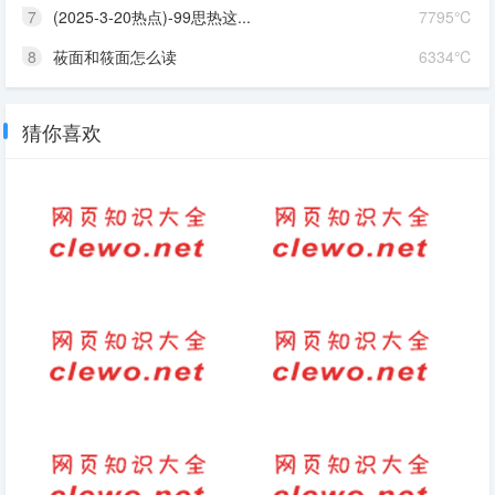
7
(2025-3-20热点)-99思热这...
7795℃
8
莜面和筱面怎么读
6334℃
猜你喜欢
早上打招呼的高情商句子 -短句-
土坡的拼音
句子
猜灯谜的写景作文
头发的发的拼音是轻声吗