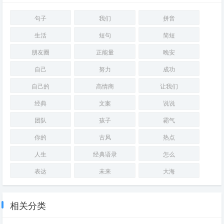
句子
我们
拼音
生活
短句
简短
朋友圈
正能量
晚安
自己
努力
成功
自己的
高情商
让我们
经典
文案
说说
团队
孩子
霸气
你的
古风
热点
人生
经典语录
怎么
表达
未来
大海
相关分类