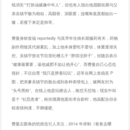
线消失”“打扮油腻像中年人”，但也有人指出他眉眼轮廓与父
亲吴镇宇极为相似，高颧骨、深眼窝，连嘴角弧度都如出一
辙，若瘦下来定是帅哥。
费曼身材发福 reportedly 与其早年生病长期服药有关，药物
副作用致其代谢紊乱，加上他本身爱吃不爱动，体重逐渐失
控。吴镇宇曾在节目里吐槽儿子 “胖得没脖子”，但随后表示
“健康最重要，逼他减肥不如让他开心”。而费曼自己心态也
很好，不仅自黑 “我只是胖着玩玩”，还常在网上发搞笑 P
图，把亲爹吴镇宇的脸合成到各种表情包上，被网友封为
“头号黑粉”。在线上他是玩梗达人，敢怼天怼地；现实中却
是个 “社恐患者”，粉丝偶遇他逛街求合影时，他虽配合但全
程表情拘谨，手脚僵硬。
费曼左眼角的疤痕也引人关注，2014 年录制《爸爸去哪