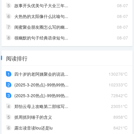
5
故事开头优美句子大全三年...
08-07
6
火热热的太阳像什么比喻句...
08-07
7
闺蜜聚会朋友圈怎么写的幽...
08-07
8
很幽默的句子经典语录短句...
08-07
阅读排行
1
四十岁的老阿姨聚会的说说...
130276℃
2
(2025-3-20热点)-99热99热...
102333℃
3
(2025-3-20热点)-99热99热...
72842℃
4
郑怡云母上攻略第二部续写...
23051℃
5
抓周抓到锤子的含义
8958℃
6
露出读音读lou还是lu
8421℃