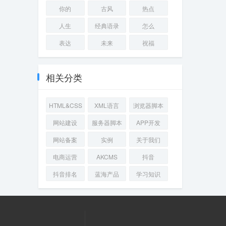
你的
古风
热点
人生
经典语录
怎么
表达
未来
祝福
相关分类
HTML&CSS
XML语言
浏览器脚本
网站建设
服务器脚本
APP开发
网站备案
实例
关于我们
电商运营
AKCMS
抖音
抖音排名
蓝海产品
学习知识