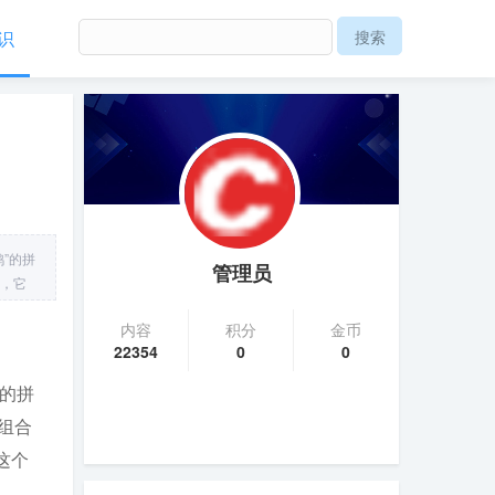
识
鸡”的拼
管理员
语，它
的背景
内容
积分
金币
22354
0
0
”的拼
个组合
这个