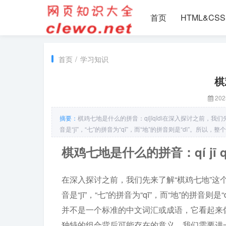
首页
HTML&CSS
首页
/
学习知识
棋
202
摘要：
棋鸡七地是什么的拼音：qíjīqīdì在深入探讨之前，我
音是“jī”，“七”的拼音为“qī”，而“地”的拼音则是“dì”。所
看起来像是由不同词语随机拼凑而成，没有直接对应的含义。为
棋鸡七地是什么的拼音：qí jī qī
与起源尽管“棋鸡七地”并非传统意义上的汉
在深入探讨之前，我们先来了解“棋鸡七地”这个略
音是“jī”，“七”的拼音为“qī”，而“地”的拼音则是
并不是一个标准的中文词汇或成语，它看起来
独特的组合背后可能存在的意义，我们需要进