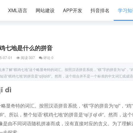
XML语言
网站建设
APP开发
抖音排名
学习知
鸡七地是什么的拼音
5-07-01
阅读 307
评论 0
们先来了解“棋鸡七地”这个略显奇特的词汇。按照汉语拼音系统，“棋”字的拼音为“qí”，“
以，整个短语“棋鸡七地”的拼音是“qíjīqīdì”。然而，这个组合并不是一个标准的中文词汇或成
了理解这个独特的组合背后可能存在的意义，我们需要进一步探索。探寻“棋鸡七地”
 dì
显奇特的词汇。按照汉语拼音系统，“棋”字的拼音为“qí”，“鸡
“dì”。所以，整个短语“棋鸡七地”的拼音是“qí jī qī dì”。然而，这
像是由不同词语随机拼凑而成，没有直接对应的含义。为了理解
一步探索。