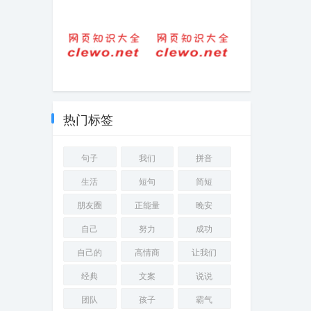
疼到骨子里心碎
宝妈共鸣的励志
的言情小说
短句（抓住人心
的共鸣句子）
胆怯的拼音和意
婚姻相守不易经
思怎么读啊
典句子
热门标签
句子
我们
拼音
生活
短句
简短
朋友圈
正能量
晚安
自己
努力
成功
自己的
高情商
让我们
经典
文案
说说
团队
孩子
霸气