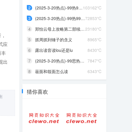
2
(2025-3-20热点)-99热99热...
103162℃
3
(2025-3-20热点)-99热99热...
72853℃
4
郑怡云母上攻略第二部续写...
23180℃
析，
5
抓周抓到锤子的含义
8965℃
式应
6
露出读音读lou还是lu
8430℃
而丰
7
(2025-3-20热点)-99思热这...
7847℃
现出
8
莜面和筱面怎么读
6343℃
猜你喜欢
删