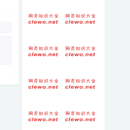
唯美优雅的古风
青春奔跑的我们
句子（唯美古风
短句（关于努力
好听诗意昵称）
奔跑的句子）
这个字怎么读段
看别人不顺眼经
典句子
搞笑押韵短句大
吃完元宵可以吃
全（精辟押韵搞
雪糕么
笑的句子）
籍怎么读组词
2023男士生日祝
福语 男生生日祝
福文案-句子-短句