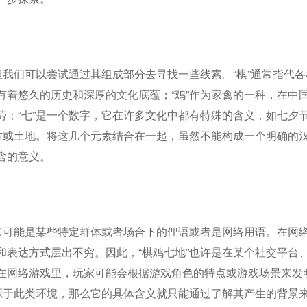
但我们可以尝试通过其组成部分去寻找一些线索。“棋”通常指代各
有着悠久的历史和深厚的文化底蕴；“鸡”作为家禽的一种，在中
劳；“七”是一个数字，它在许多文化中都有特殊的含义，如七夕
地方或土地。将这几个元素结合在一起，虽然不能构成一个明确的
含的意义。
，它可能是某些特定群体或者场合下的俚语或者是网络用语。在网
和表达方式层出不穷。因此，“棋鸡七地”也许是在某个社交平台
在网络游戏里，玩家可能会根据游戏角色的特点或游戏场景来发
来源于此类环境，那么它的具体含义就只能通过了解其产生的背景