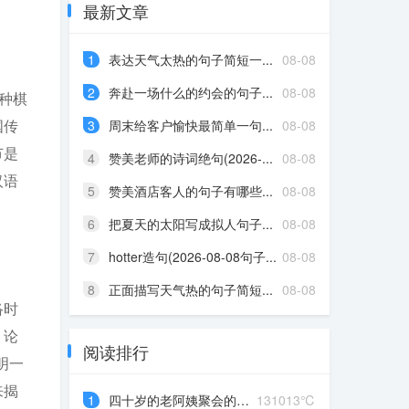
最新文章
1
表达天气太热的句子简短一...
08-08
2
奔赴一场什么的约会的句子...
08-08
种棋
国传
3
周末给客户愉快最简单一句...
08-08
节是
4
赞美老师的诗词绝句(2026-...
08-08
汉语
5
赞美酒店客人的句子有哪些...
08-08
6
把夏天的太阳写成拟人句子...
08-08
7
hotter造句(2026-08-08句子...
08-08
8
正面描写天气热的句子简短...
08-08
络时
、论
阅读排行
明一
来揭
1
四十岁的老阿姨聚会的说说...
131013℃