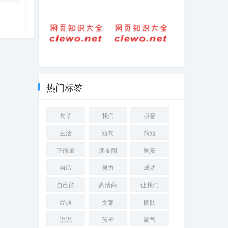
揭姓氏读音是什
带全字的诗句(全
么意思
为诗)
冰箱的文案(海尔
坝字的拼音
冰箱的卖点话术)
热门标签
句子
我们
拼音
生活
短句
简短
正能量
朋友圈
晚安
自己
努力
成功
自己的
高情商
让我们
经典
文案
团队
说说
孩子
霸气