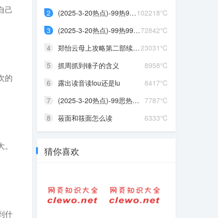
自己
2
(2025-3-20热点)-99热99热...
102218℃
3
(2025-3-20热点)-99热99热...
72842℃
4
郑怡云母上攻略第二部续写...
23031℃
5
抓周抓到锤子的含义
8958℃
次的
6
露出读音读lou还是lu
8417℃
7
(2025-3-20热点)-99思热这...
7787℃
8
莜面和筱面怎么读
6333℃
大。
猜你喜欢
到什