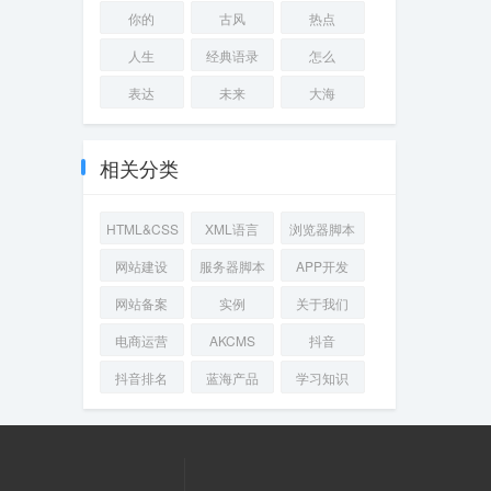
你的
古风
热点
人生
经典语录
怎么
表达
未来
大海
相关分类
HTML&CSS
XML语言
浏览器脚本
网站建设
服务器脚本
APP开发
网站备案
实例
关于我们
电商运营
AKCMS
抖音
抖音排名
蓝海产品
学习知识