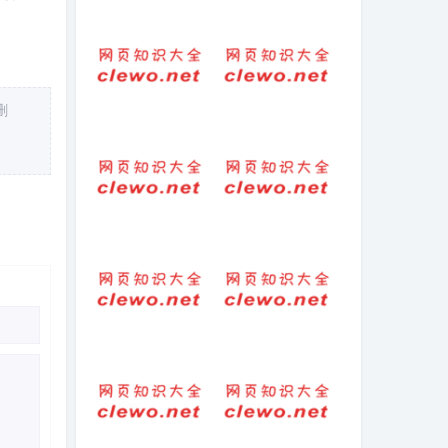
激励团队凝聚力
人生感悟贵人的
的话语（团队凝
句子（人生遇贵
聚力的唯美句
人的励志短句）
子）
删
烔的拼音字母
爸爸最重要的事
绘本(爸爸最重要
的事绘本课件)
开头和结尾句子
句子-短句-穿越火
摘抄
线战队简介霸气
句子，穿越火线
战队名称(81句)
好词好句初中版
桂林暴雨变威尼
答案(初中好词好
斯 出行靠划船 网
句大放光彩)
友：捐给北方一
点吧！