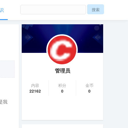
识
管理员
内容
积分
金币
22162
0
0
是我