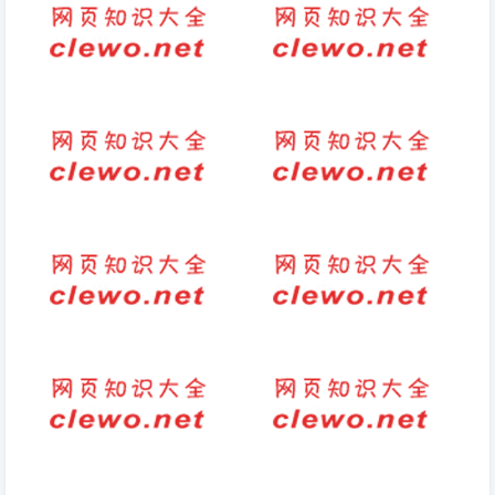
句子-朋友圈经典情感短句子
二年级什么像什么的句子大全
【900】
(精选79句)-短句-句子
《庆余年 2》5 月央八首播，你
形容好闺蜜的短句(2026-04-24
对该电视剧有哪些期待？
句子)
下雨的唯美说说（下雪的有意境
尺子的拼音怎么写英文怎么写
的短句子）
关于晒娃的文案(分享育儿心
晒俩娃的文案（调侃两个娃长得
得，陪孩子成长，如何正确晒
像的文案）