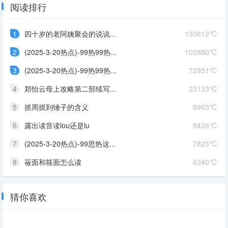
阅读排行
1
四十岁的老阿姨聚会的说说...
130812℃
2
(2025-3-20热点)-99热99热...
102880℃
3
(2025-3-20热点)-99热99热...
72851℃
4
郑怡云母上攻略第二部续写...
23133℃
5
抓周抓到锤子的含义
8963℃
6
露出读音读lou还是lu
8426℃
7
(2025-3-20热点)-99思热这...
7823℃
8
莜面和筱面怎么读
6340℃
猜你喜欢