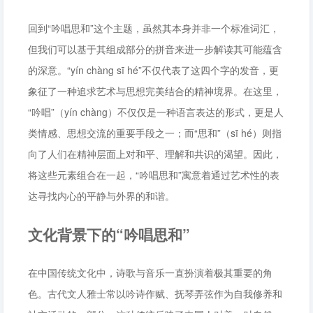
回到“吟唱思和”这个主题，虽然其本身并非一个标准词汇，
但我们可以基于其组成部分的拼音来进一步解读其可能蕴含
的深意。“yín chàng sī hé”不仅代表了这四个字的发音，更
象征了一种追求艺术与思想完美结合的精神境界。在这里，
“吟唱”（yín chàng）不仅仅是一种语言表达的形式，更是人
类情感、思想交流的重要手段之一；而“思和”（sī hé）则指
向了人们在精神层面上对和平、理解和共识的渴望。因此，
将这些元素组合在一起，“吟唱思和”寓意着通过艺术性的表
达寻找内心的平静与外界的和谐。
文化背景下的“吟唱思和”
在中国传统文化中，诗歌与音乐一直扮演着极其重要的角
色。古代文人雅士常以吟诗作赋、抚琴弄弦作为自我修养和