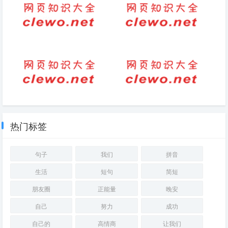
娃？)
对联-财源广进祝福语对联
网名-2019年女生简单伤感网名
终只能放手
外甥婚礼祝福致辞（祝福自己外
厢房古风的句子（意境很美的句
甥新婚句子）
子）
热门标签
句子
我们
拼音
生活
短句
简短
朋友圈
正能量
晚安
自己
努力
成功
自己的
高情商
让我们