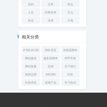
你的
古风
热点
人生
经典语录
怎么
表达
未来
大海
相关分类
HTML&CSS
XML语言
浏览器脚本
网站建设
服务器脚本
APP开发
网站备案
实例
关于我们
电商运营
AKCMS
抖音
抖音排名
蓝海产品
学习知识