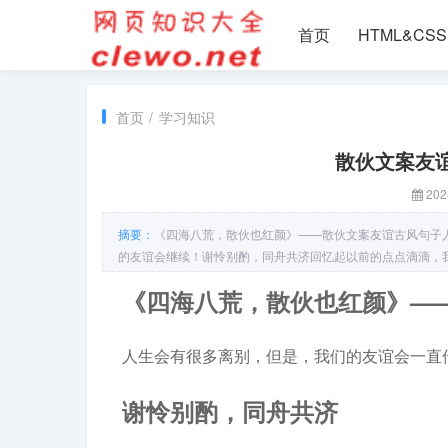
首页
HTML&CSS
首页
/
学习知识
散伙文案友
202
摘要：
《四海八荒，散伙也红颜》——散伙文案友谊古风句子
的友谊会继续！谢怜别酌，同舟共济回忆起以前的点点滴滴，
心中。醉绣亭前——笑靥如花在我们的友谊里，总有一个人是最
《四海八荒，散伙也红颜》—
人生会有很多离别，但是，我们的友谊会一直
谢怜别酌，同舟共济