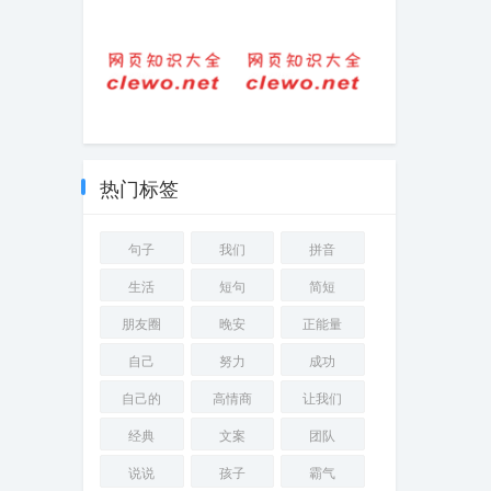
(2025-10-21热
沟沟壑壑怎么读
点)-35岁陪爬泰山
音是什么意思
男演员转行景区
NPC，网友：什
么是NPC
rap搞笑押韵顺口
人生如烟的句子
溜怼人（押韵嘻
（人生只有一次
哈怼人句子）
的句子）
热门标签
句子
我们
拼音
生活
短句
简短
朋友圈
晚安
正能量
自己
努力
成功
自己的
高情商
让我们
经典
文案
团队
说说
孩子
霸气