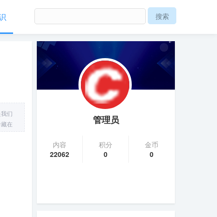
识
是我们
管理员
珍藏在
内容
积分
金币
22062
0
0