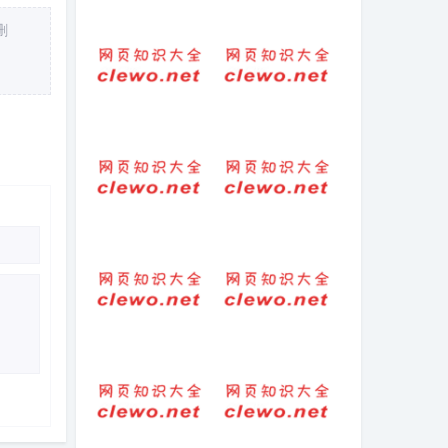
(2025-1-10热点)-
给顾客晚安语录
删
黑神话悟空销量
温馨简短句子
突破2250万,总收
（晚安励志语）
入迈入11亿美元
俱乐部
迤车的拼音
春雨的唯美意境
句子
写给天堂父母亲
朋友圈晒女儿生
的短句
日的句子（女儿
生日快乐朋友
圈）
外出培训朋友圈
早上的问候语短
文案怎么写（外
句早上好问候语
出培训幽默心情
（早上好的句
说说）
子）