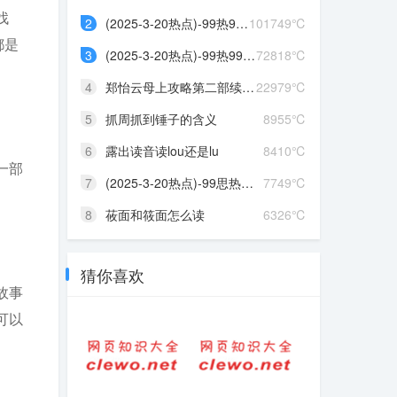
找
2
(2025-3-20热点)-99热99热...
101749℃
都是
3
(2025-3-20热点)-99热99热...
72818℃
4
郑怡云母上攻略第二部续写...
22979℃
5
抓周抓到锤子的含义
8955℃
6
露出读音读lou还是lu
8410℃
一部
7
(2025-3-20热点)-99思热这...
7749℃
。
8
莜面和筱面怎么读
6326℃
猜你喜欢
故事
可以