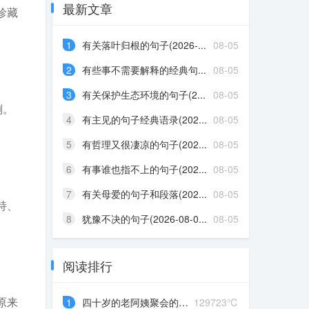
最新文章
珍藏
1
有关落叶归根的句子(2026-...
08-05
2
有些事不需要解释的经典句...
08-05
3
有关保护生态环境的句子(2...
08-05
倒。
4
有主见的句子经典语录(202...
08-05
5
有哲理又很凄凉的句子(202...
08-05
6
有事谁也指不上的句子(202...
08-05
7
有关母爱的句子和段落(202...
08-05
持、
8
犹豫不决的句子(2026-08-0...
08-05
阅读排行
原来
1
四十岁的老阿姨聚会的说说...
129723℃