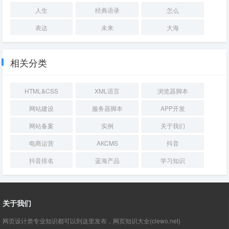
人生
经典语录
怎么
表达
未来
大海
相关分类
HTML&CSS
XML语言
浏览器脚本
网站建设
服务器脚本
APP开发
网站备案
实例
关于我们
电商运营
AKCMS
抖音
抖音排名
蓝海产品
学习知识
关于我们
网页设计类专业知识都可以到这里发布，网页知识大全(clewo.net)