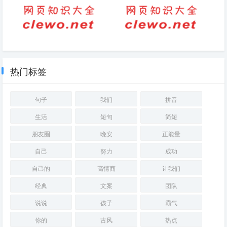
圈）
对联-三国演义中的七字对联
一年级语文句子训练题扩句及答
（但不妨读读4副三国名人对
案（三年级语文扩句）
联）
热门标签
句子
我们
拼音
生活
短句
简短
朋友圈
晚安
正能量
自己
努力
成功
自己的
高情商
让我们
经典
文案
团队
说说
孩子
霸气
你的
古风
热点