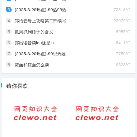
3
(2025-3-20热点)-99热99热...
72818℃
4
郑怡云母上攻略第二部续写...
22979℃
5
抓周抓到锤子的含义
8955℃
6
露出读音读lou还是lu
8411℃
7
(2025-3-20热点)-99思热这...
7750℃
8
莜面和筱面怎么读
6328℃
猜你喜欢
尺子的拼音怎么写英文怎么写
2020年励志语录经典短句（合
集117条）-短句-句子