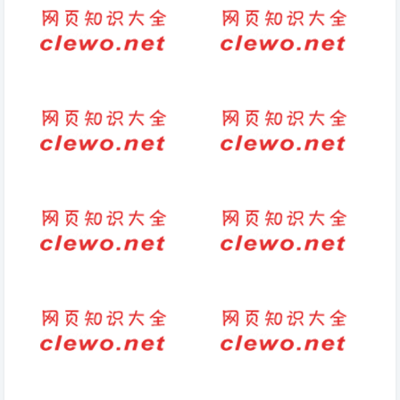
句子-短句-对男朋友失望的短句
句子-短句-关于旅游唯美句子经
子，对男友失望的句子(22句)
典
顶级走心的精辟句子晴天(阳光
最扎心的情感语录（最治愈人心
明媚的一天，重塑人生彩虹。)
的句子）
人生遗憾的句子(重新定义生
闺蜜重色轻友的句子(友情与爱
命，解决遗憾)
情，她选择了什么？)
晚安高情商的暖心句子简短（高
开车下雨怎么发朋友圈(2026-
情商晚安心语简短一句话发朋友
05-15句子)