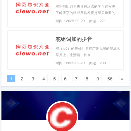
鸵字的组词和拼音在汉语的学习过程中，
了解汉字的组成及其发音是至关重要的。
今天我们就来探讨一下“鸵”这个字的组词
时间：2025-09-20 | 阅读：271
以及它的拼音。什么是“鸵”？“鸵”是指鸵
鸟，这是一种生活在非洲大陆上的大型不
鸵组词加的拼音
会飞的鸟类。它们以其长脖子、小脑袋和
强壮有力的双腿著称。在中文里，“鸵”的
鸵（tuó）的奇妙世界在广袤无垠的非洲大
拼音是“tuó”，属于阳平声调。学习汉字的
草原上，生活着一种令
过程中，
时间：2025-09-20 | 阅读：200
1
2
3
4
5
6
7
8
9
56
»