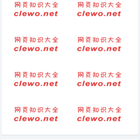
说说-关于结婚纪念日的说说大
(2025-11-11热点)-京东首辆“国
全 结婚纪念日说说温暖甜蜜
民好车”下线
可字怎么读
英语中句子种类(英语中句子类
型的定义)
一个人的委屈的句子(个人受到
闺蜜走心短句(精选闺蜜心语，
委屈，心中郁闷)
感动心弦)
(2025-09-10热点)-iPhone 17
奶奶病重我心疼的短句（老人生
史诗级更新来了，但刀法精准
病的感悟经典句子）