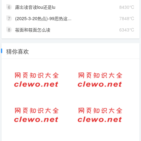
6
露出读音读lou还是lu
8430℃
7
(2025-3-20热点)-99思热这...
7848℃
8
莜面和筱面怎么读
6343℃
猜你喜欢
坐英文怎么读
热的笔顺怎么写
协组词和的拼音字
律字的拼音