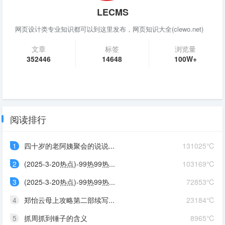
LECMS
网页设计类专业知识都可以到这里发布，网页知识大全(clewo.net)
文章
标签
浏览量
352446
14648
100W+
阅读排行
1
四十岁的老阿姨聚会的说说...
131025℃
2
(2025-3-20热点)-99热99热...
103169℃
3
(2025-3-20热点)-99热99热...
72853℃
4
郑怡云母上攻略第二部续写...
23184℃
5
抓周抓到锤子的含义
8965℃