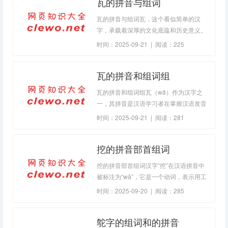
瓦的拼音与组词
瓦的拼音与组词瓦，这个看似简单的汉
字，承载着深厚的文化底蕴和历史意义。
在汉语中，“瓦”的拼音是“wǎ”，它是一个
时间：2025-09-21 | 阅读：225
多义词，在不同的语境下有着丰富的含
义。瓦不仅是中国传统建筑不可或缺的一
瓦的拼音和组词组
部分，而且也出现在许多成
瓦的拼音和组词组瓦（wǎ）作为汉字之
一，其拼音是汉语学习者在掌握汉语发音
规则时的重要组成部分。瓦这个字不仅承
时间：2025-09-21 | 阅读：281
载着丰富的文化内涵，还在日常生活中有
着广泛的应用。通
挖的拼音部首组词
挖的拼音部首组词汉字“挖”在汉语拼音中
被标注为“wā”，它是一个动词，表示用工
具或者手等将土、雪等从地表或物体表面
时间：2025-09-20 | 阅读：285
移除的动作。根据《新华字典》，“挖”的
部首是“扌”，即手的意思，这表明了该动
鸵字的组词和的拼音
作与手有关。而“挖”字的构造体现了古