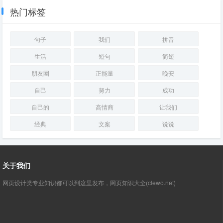
热门标签
句子
我们
拼音
生活
短句
简短
朋友圈
正能量
晚安
自己
努力
成功
自己的
高情商
让我们
经典
文案
说说
关于我们
网页设计类专业知识都可以到这里发布，网页知识大全(clewo.net)